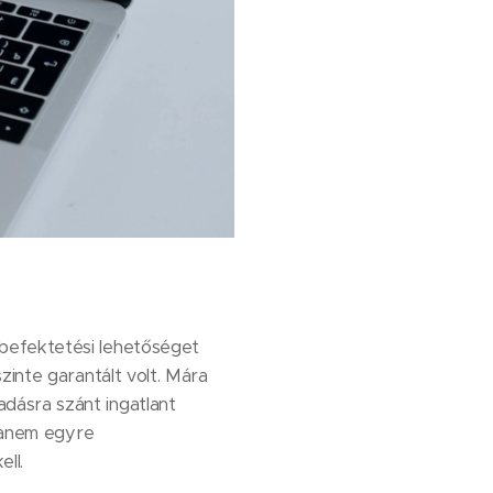
befektetési lehetőséget
zinte garantált volt. Mára
dásra szánt ingatlant
 hanem egyre
ll.