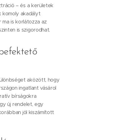
tráció – és a kerületek
k komoly akadályt
r ma is korlátozza az
inten is szigorodhat.
befektető
különbséget aközött, hogy
rszágon ingatlant vásárol
ratív bírságokra
gy új rendelet, egy
korábban jól kiszámított