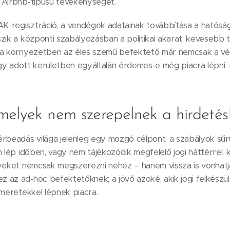
 Airbnb-típusú tevékenységet.
-regisztráció, a vendégek adatainak továbbítása a hatóság
zik a központi szabályozásban a politikai akarat: kevesebb tu
 a környezetben az éles szemű befektető már nemcsak a véte
hogy adott kerületben egyáltalán érdemes-e még piacra lépni 
melyek nem szerepelnek a hirdeté
érbeadás világa jelenleg egy mozgó célpont: a szabályok sűr
m lép időben, vagy nem tájékozódik megfelelő jogi háttérrel
lyeket nemcsak megszerezni nehéz – hanem vissza is vonhatj
az ad-hoc befektetőknek; a jövő azoké, akik jogi felkészült
smeretekkel lépnek piacra.