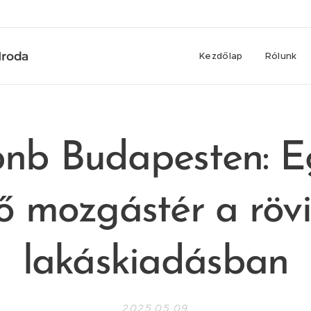
Iroda
Kezdőlap
Rólunk
bnb Budapesten: E
ő mozgástér a röv
lakáskiadásban
2025.05.09