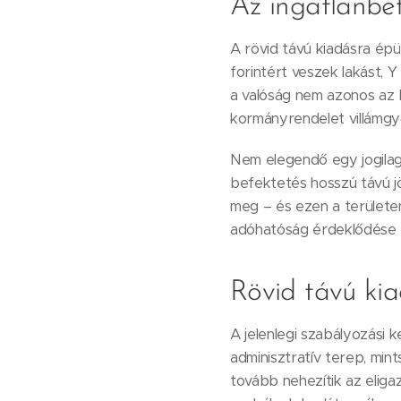
Az ingatlanbe
A rövid távú kiadásra épü
forintért veszek lakást, 
a valóság nem azonos az E
kormányrendelet villámgyo
Nem elegendő egy jogilag 
befektetés hosszú távú j
meg – és ezen a területen
adóhatóság érdeklődése p
Rövid távú ki
A jelenlegi szabályozási 
adminisztratív terep, mi
tovább nehezítik az eliga