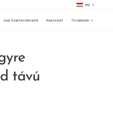
HU
Jogi Szakterületeink
Kapcsolat
Továbbiak
gyre
id távú