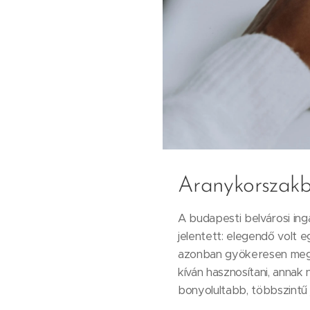
Aranykorszakb
A budapesti belvárosi in
jelentett: elegendő volt 
azonban gyökeresen megvá
kíván hasznosítani, annak
bonyolultabb, többszintű 