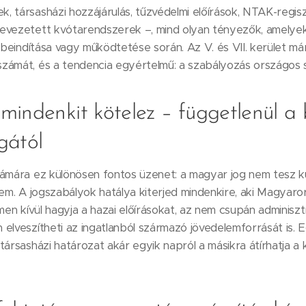
 társasházi hozzájárulás, tűzvédelmi előírások, NTAK-regisz
evezetett kvótarendszerek –, mind olyan tényezők, amelye
s beindítása vagy működtetése során. Az V. és VII. kerület má
zámát, és a tendencia egyértelmű: a szabályozás országos sz
indenkit kötelez – függetlenül a 
gától
zámára ez különösen fontos üzenet: a magyar jog nem tesz 
sem. A jogszabályok hatálya kiterjed mindenkire, aki Magyaro
men kívül hagyja a hazai előírásokat, az nem csupán adminiszt
elveszítheti az ingatlanból származó jövedelemforrását is. E
társasházi határozat akár egyik napról a másikra átírhatja a 