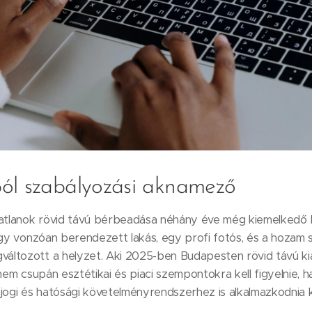
ól szabályozási aknamező
gatlanok rövid távú bérbeadása néhány éve még kiemelkedő 
egy vonzóan berendezett lakás, egy profi fotós, és a hozam s
ltozott a helyzet. Aki 2025-ben Budapesten rövid távú kia
 nem csupán esztétikai és piaci szempontokra kell figyelnie,
jogi és hatósági követelményrendszerhez is alkalmazkodnia ke