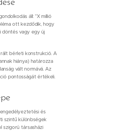
dése
ndolkodás áll: "X millió
bléma ott kezdődik, hogy
i döntés vagy egy új
lt bérleti konstrukció. A
annak hiánya) határozza
lanság vált normává. Az
ió pontosságát értékeli.
epe
t engedélyeztetési és
ti szintű különbségek
l szigorú társasházi