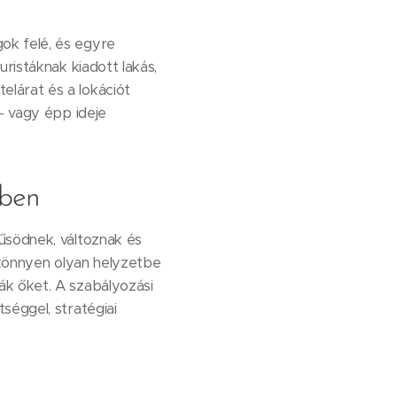
ok felé, és egyre
ristáknak kiadott lakás,
lárat és a lokációt
– vagy épp ideje
sben
űsödnek, változnak és
, könnyen olyan helyzetbe
ák őket. A szabályozási
séggel, stratégiai