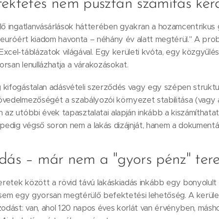
fektetés nem pusztán számítás kér
lő ingatlanvásárlások hátterében gyakran a hozamcentrikus go
Y euróért kiadom havonta – néhány év alatt megtérül." A pro
xcel-táblázatok világával. Egy kerületi kvóta, egy közgyűlés
rsan lenullázhatja a várakozásokat.
kifogástalan adásvételi szerződés vagy egy szépen strukturá
övedelmezőségét a szabályozói környezet stabilitása (vagy 
 az utóbbi évek tapasztalatai alapján inkább a kiszámíthatat
edig végső soron nem a lakás dizájnját, hanem a dokumentác
adás – már nem a "gyors pénz" ter
keretek között a rövid távú lakáskiadás inkább egy bonyolul
ntsem egy gyorsan megtérülő befektetési lehetőség. A kerüle
zodást: van, ahol 120 napos éves korlát van érvényben, másho