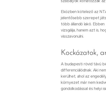
szabályok korlátozzák az
Eközben kötelező az NTAK
jelentősebb szerepet játs
több állandó lakó. Ebben
vizsgálja, hanem azt is, 
visszavonulni.
Kockázatok, a
A budapesti rövid távú b
differenciálódnak. Aki ne
kerülhet, ahol az engedé
környezet már nem kedvez 
gondolkodással és helyi i