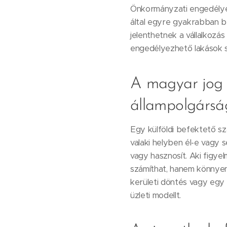
Önkormányzati engedélyek,
által egyre gyakrabban b
jelenthetnek a vállalkozá
engedélyezhető lakások s
A magyar jog m
állampolgársá
Egy külföldi befektető s
valaki helyben él-e vagy 
vagy hasznosít. Aki figyel
számíthat, hanem könnyen 
kerületi döntés vagy egy 
üzleti modellt.