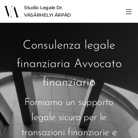
Studio Legale Dr.
VÁSÁRHELYI ÁRPÁD
Consulenza legale
finanziaria Avvocato
finanziario
Forniamo un supporto
legale sicuro per le
transazioni finanziarie e