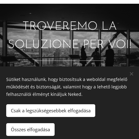
TROVEREMO LA
SOLUZIONE PER VOI!
Contattateci
Sütiket használunk, hogy biztosítsuk a weboldal megfelelő
működését és biztonságát, valamint hogy a lehető legjobb
felhasználói élményt kínáljuk Neked.
© 2025 Dr. Vásárhelyi Árpád Ügyvédi Iroda
Csak a legszükségesebbek elfogadása
.
Cookies
Lingue
Összes elfogadása
Magyar
English
Italiano
Deutsch