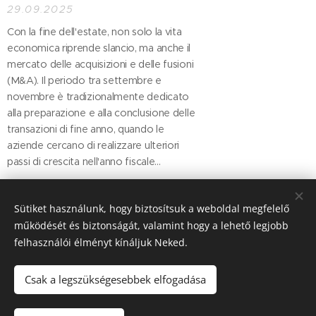
29.09.2025
Con la fine dell'estate, non solo la vita
economica riprende slancio, ma anche il
mercato delle acquisizioni e delle fusioni
(M&A). Il periodo tra settembre e
novembre è tradizionalmente dedicato
alla preparazione e alla conclusione delle
transazioni di fine anno, quando le
aziende cercano di realizzare ulteriori
passi di crescita nell'anno fiscale...
Post precedenti
Sütiket használunk, hogy biztosítsuk a weboldal megfelelő
működését és biztonságát, valamint hogy a lehető legjobb
felhasználói élményt kínáljuk Neked.
© 2025 Dr. Vásárhelyi Árpád Ügyvédi Iroda
Csak a legszükségesebbek elfogadása
.
Cookies
Lingue